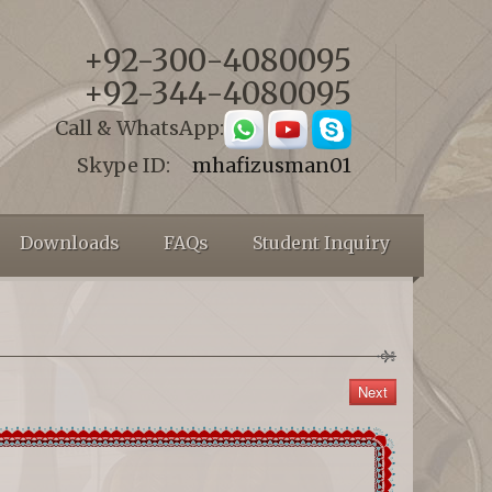
+92-300-4080095
+92-344-4080095
Call & WhatsApp:
Skype ID:
mhafizusman01
Downloads
FAQs
Student Inquiry