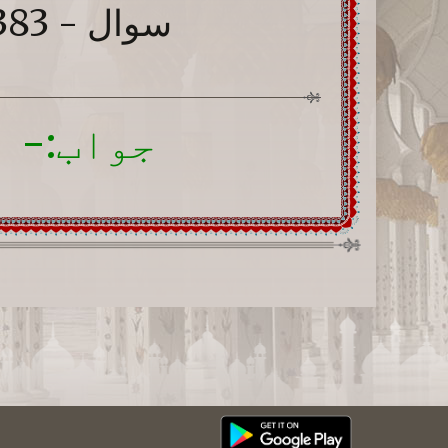
سوال - 383: جماعت میں کس طرح کھڑا ہونا چاہیے؟
جواب:- م